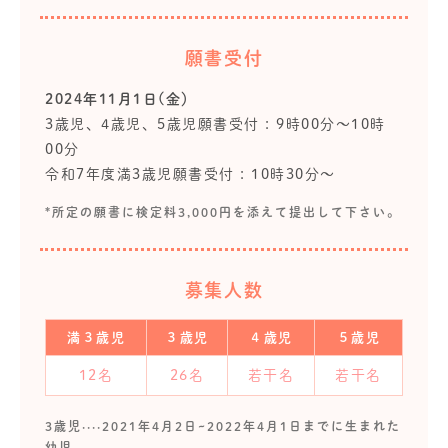
願書受付
2024年11月1日(金）
3歳児、4歳児、5歳児願書受付 : 9時00分～10時
00分
令和7年度満3歳児願書受付 : 10時30分～
*所定の願書に検定料3,000円を添えて提出して下さい。
募集人数
満３歳児
３歳児
４歳児
５歳児
12名
26名
若干名
若干名
3歳児····2021年4月2日~2022年4月1日までに生まれた
幼児