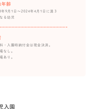
象年齢
23年9月1日～2024年4月1日に満３
なる幼児
考
料・入園時納付金は現金決済。
場なし。
場あり。
児入園