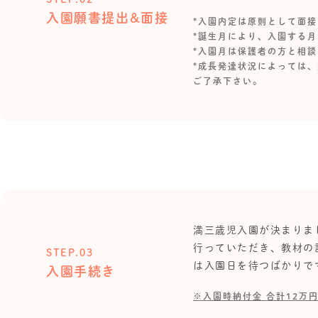
入園願書提出&面接
*入園内定は原則として面
*誕生月により、入園する
*入園月は保護者の方と相
*成長発達状況によっては
ご了承下さい。
満三歳児入園が決まりま
行っていただき、教材の
STEP.03
は入園日を待つばかりで
入園手続き
※入園時納付金 合計12万