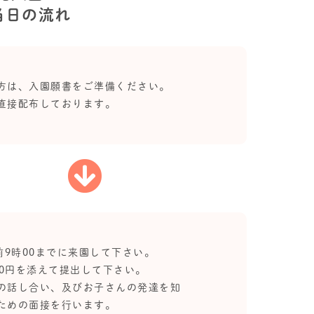
当日の流れ
方は、入園願書をご準備ください。
直接配布しております。
午前9時00までに来園して下さい。
00円を添えて提出して下さい。
の話し合い、及びお子さんの発達を知
ための面接を行います。