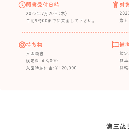
願書受付日時
対
20
2023年7月20日(木）
歳と
午前9時00までに来園して下さい。
持ち物
備
検定
入園願書
駐車
検定料:￥3,000
駐輪
入園時納付金:￥120,000
満三歳