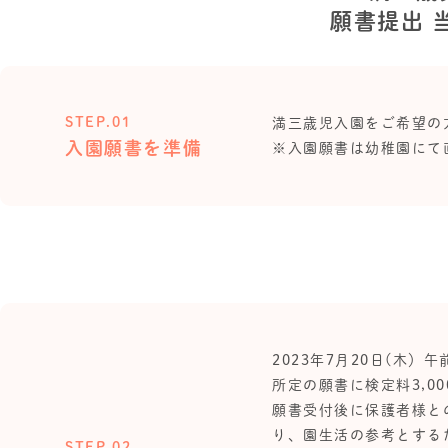
願書提出 
STEP.01
満三歳児入園をご希望の
入園願書を準備
※入園願書は幼稚園にて
2023年7月20日(木）
所定の願書に検定料3,0
願書受付後に保護者様と
り、園生活の参考とする
STEP.02