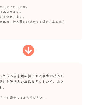
接当日にいたします。
月は異なります。
談の上決定します。
、翌年の一般入園をお勧めする場合もある事を
したら必要書類の提出や入学金の納入を
記名や所持品の準備などをしたら、あと
す。
円を当日現金にて納入ください。