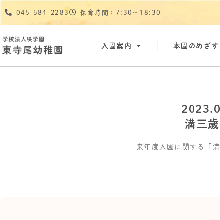
045-581-2283
保育時間：7:30〜18:30
入園案内
本園のめざす
2023.
満三歳
来年度入園に関する「満