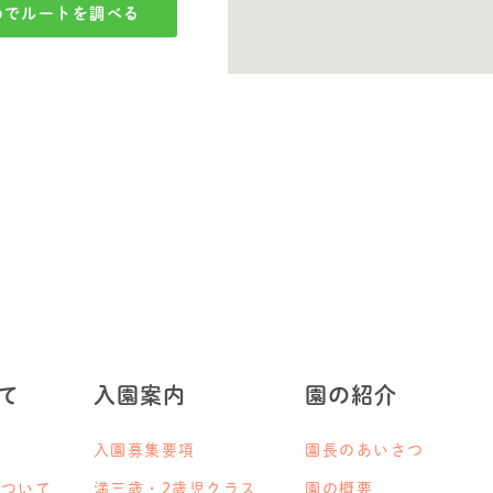
Mapでルートを調べる
て
入園案内
園の紹介
入園募集要項
園長のあいさつ
について
満三歳・2歳児クラス
園の概要