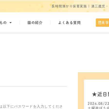
長時間預かり保育実施 | 満三歳児
もの
園の紹介
よくある質問
見
★近日
2026.08/2
は以下にパスワードを入力してくださ
土曜遊ぼう