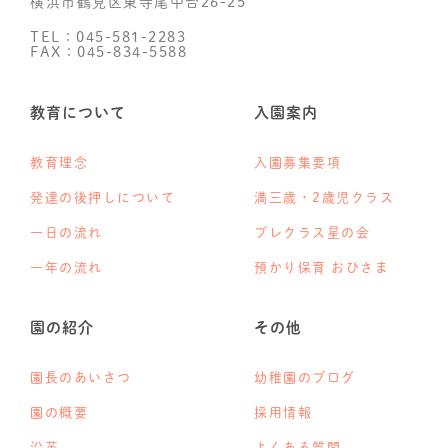
横浜市鶴見区東寺尾中台26-25
TEL：045-581-2283
FAX：045-834-5588
教育について
入園案内
教育理念
入園募集要項
発達の後押しについて
満三歳・2歳児クラス
一日の流れ
プレクラス星の会
一年の流れ
預かり保育 おひさま
園の紹介
その他
園長のあいさつ
幼稚園のブログ
園の概要
採用情報
沿革
よくある質問